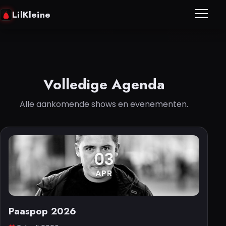
LilKleine
Home
Volledige Agenda
Biografie
Alle aankomende shows en evenementen.
Discografie
Video’s
03
Agenda
APR
Contact
Paaspop 2026