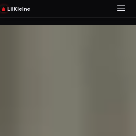
LilKleine
Home
Biografie
Discografie
Video’s
Agenda
Contact